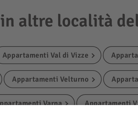
n altre località del
Appartamenti Val di Vizze
Apparta
Appartamenti Velturno
Apparta
ppartamenti Varna
Appartamenti V
s
Appartamenti Bressanone
A