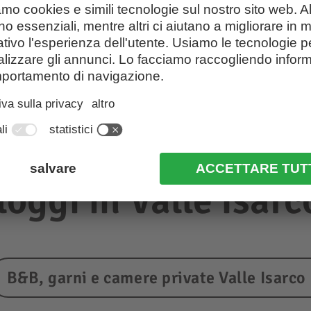
lloggi in Valle Isarc
B&B, garni e camere private Valle Isarco