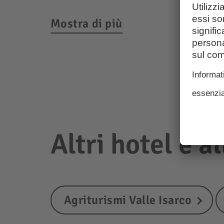
Mostra di più
Altri hotel e a
Agriturismi Valle Isarco