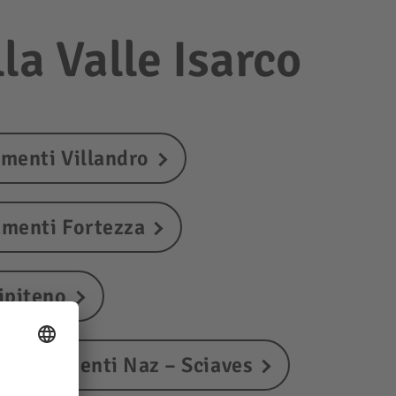
la Valle Isarco
menti Villandro
menti Fortezza
ipiteno
ppartamenti Naz – Sciaves