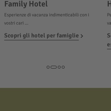
Family Hotel
H
Esperienze di vacanza indimenticabili con i
Pe
vostri cari …
v
Scopri gli hotel per famiglie
S
e