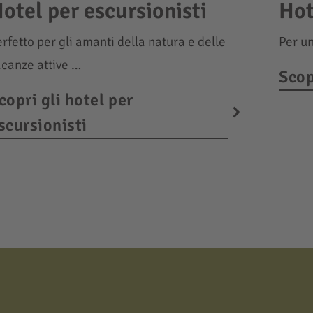
otel per escursionisti
Hot
rfetto per gli amanti della natura e delle
Per un
acanze attive …
Scop
copri gli hotel per
scursionisti