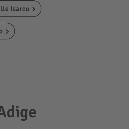
le Isarco
o
 Adige