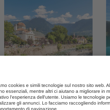
Vacanze a Merano e
V
dintorni
La