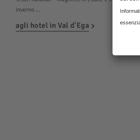
inverno …
agli hotel in Val d’Ega