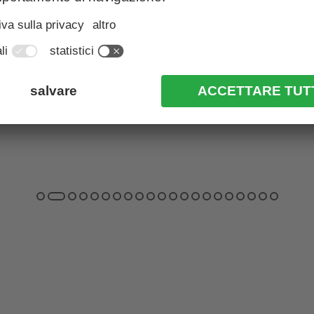
m
Palme e vette di tremila metri, passeggiate
in città ed escursioni in alta montagna e
a
tanto stile di vita mediterraneo …
agli hotel a Merano e dintorni