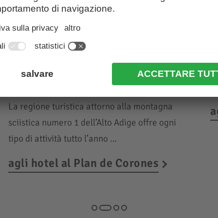
Vacanze nella regione
V
dolomitica
Al
Plan de Corones
m
La regione turistica attorno alla montagna
a
sciistica numero 1 dell’Alto Adige offre ogni
tipo di attività tutto l’anno …
agli hotel al Plan de Corones