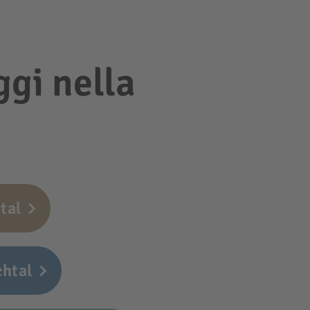
ggi nella
tal
chtal