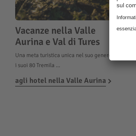
Vacanze nella Valle
Aurina e Val di Tures
Una meta turistica unica nel suo genere, con
i suoi 80 Tremila …
agli hotel nella Valle Aurina