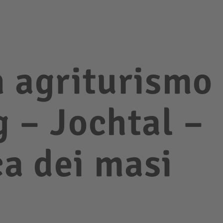
n agriturismo
 – Jochtal –
a dei masi