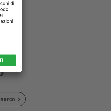
o
Isarco