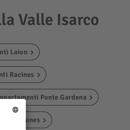
la Valle Isarco
ti Laion
ti Racines
ppartamenti Ponte Gardena
 Val di Funes