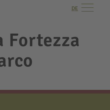
DE
a Fortezza
sarco