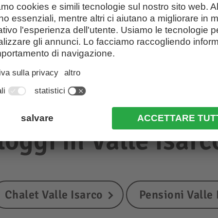
lloggi in Valle Isarc
Chalet Valle Isarco
Pensioni Valle 