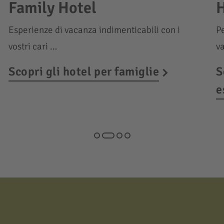
Family Hotel
H
Esperienze di vacanza indimenticabili con i
Pe
vostri cari …
v
Scopri gli hotel per famiglie
S
e