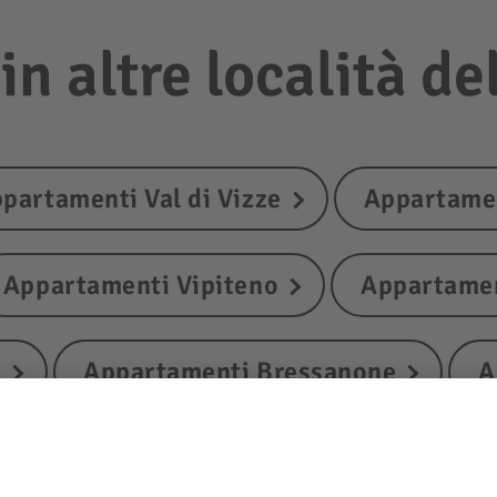
n altre località del
partamenti Val di Vizze
Appartamen
Appartamenti Vipiteno
Appartamen
s
Appartamenti Bressanone
A
Appartamenti Varna
Appartamenti