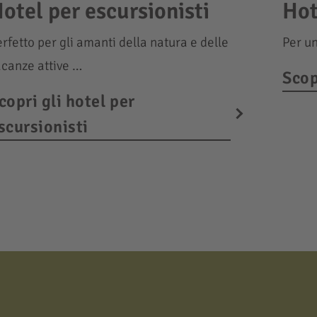
otel per escursionisti
Hot
rfetto per gli amanti della natura e delle
Per un
acanze attive …
Scop
copri gli hotel per
scursionisti