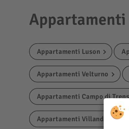
Appartamenti i
Appartamenti Luson
Ap
Appartamenti Velturno
Appartamenti Campo di Tren
Appartamenti Villandro