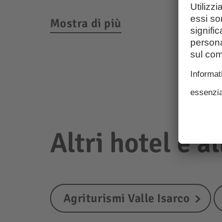
Mostra di più
Altri hotel e a
Agriturismi Valle Isarco