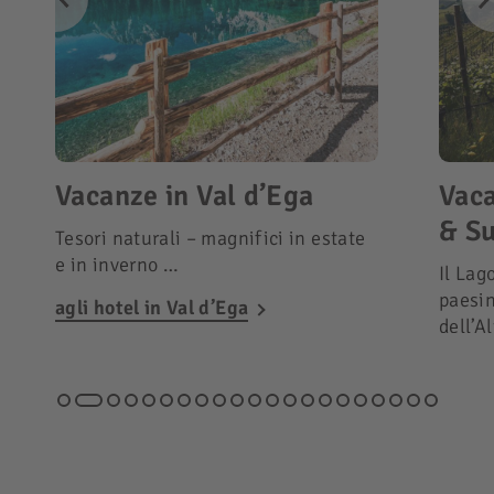
Vacanze in Val d’Ega
Vaca
& Su
Tesori naturali – magnifici in estate
e in inverno …
Il Lag
paesin
agli hotel in Val d’Ega
dell’A
attraz
agli h