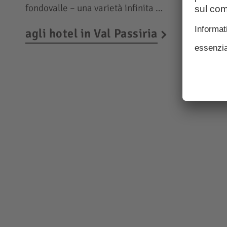
fondovalle – una varietà infinita …
agli hotel in Val Passiria