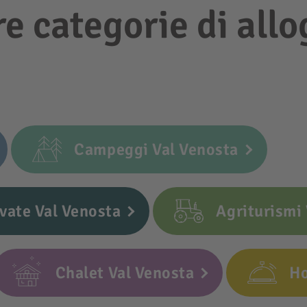
re categorie di allo
Campeggi Val Venosta
vate Val Venosta
Agriturismi
Chalet Val Venosta
Ho