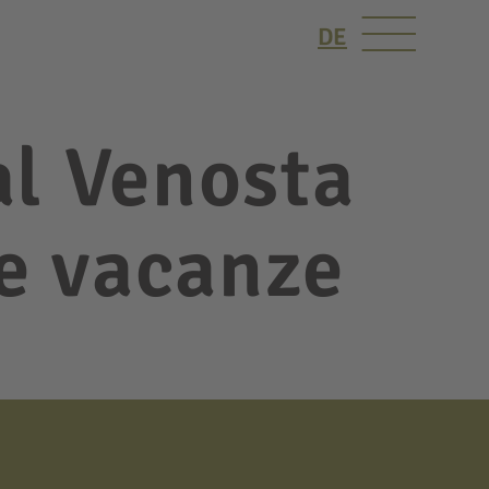
DE
al Venosta
le vacanze