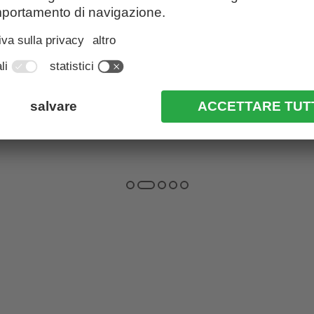
Palme e vette di tremila metri, passeggiate
Il
in città ed escursioni in alta montagna e
lu
tanto stile di vita mediterraneo …
so
agli hotel a Merano e dintorni
a
S