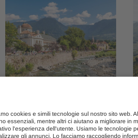
Vacanze a Merano e
V
dintorni
S