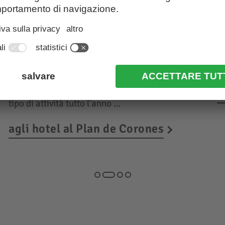
Vacanze nella regione
V
dolomitica
3
Plan de Corones
Sc
in
La regione turistica attorno alla montagna
sciistica numero 1 dell’Alto Adige offre ogni
a
tipo di attività tutto l’anno …
agli hotel al Plan de Corones