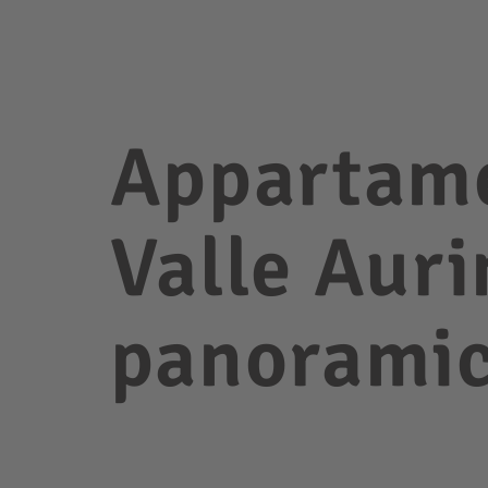
Appartame
Valle Auri
panorami