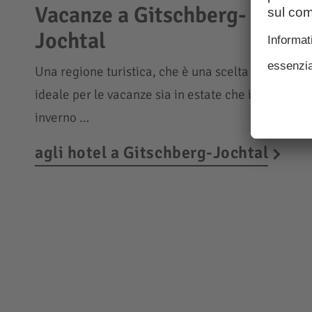
Vacanze a Gitschberg-
Jochtal
Una regione turistica, che è una scelta
ideale per le vacanze sia in estate che in
inverno …
agli hotel a Gitschberg-Jochtal