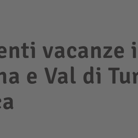
nti vacanze 
na e Val di Tu
ca