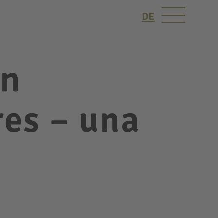
DE
in
res – una