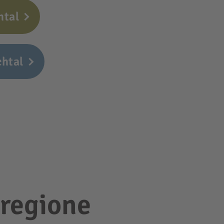
htal
chtal
 regione