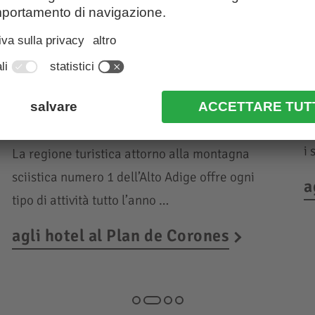
Vacanze nella regione
V
dolomitica
A
Plan de Corones
U
i 
La regione turistica attorno alla montagna
sciistica numero 1 dell’Alto Adige offre ogni
a
tipo di attività tutto l’anno …
agli hotel al Plan de Corones