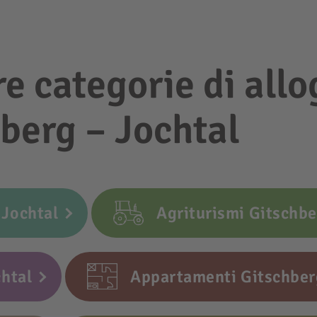
re categorie di allo
berg – Jochtal
 Jochtal
Agriturismi Gitschbe
chtal
Appartamenti Gitschber