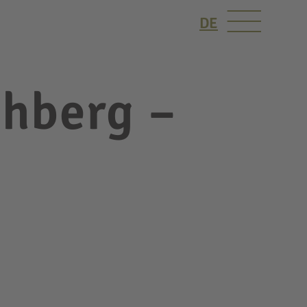
DE
chberg –