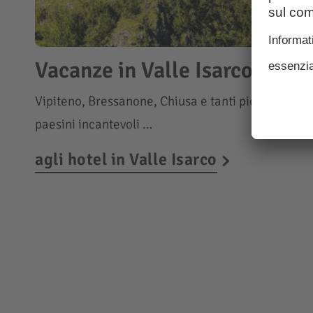
Vacanze in Valle Isarco
Vipiteno, Bressanone, Chiusa e tanti piccoli
paesini incantevoli …
agli hotel in Valle Isarco