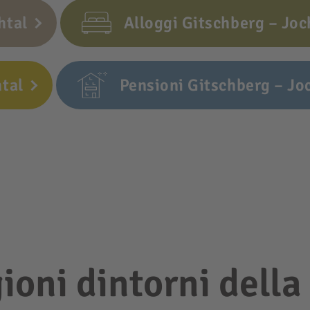
htal
Alloggi Gitschberg – Joc
htal
Pensioni Gitschberg – Jo
gioni dintorni della