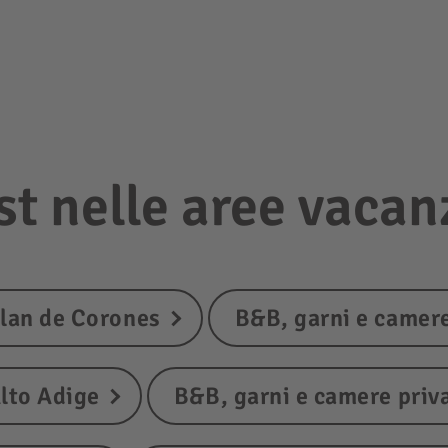
t nelle aree vacan
Plan de Corones
B&B, garni e camere
Alto Adige
B&B, garni e camere priv