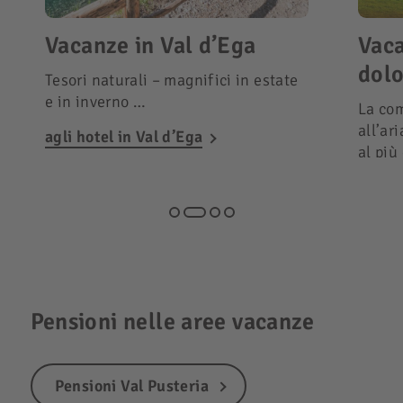
Vacanze in Val d’Ega
Vaca
dolo
Tesori naturali – magnifici in estate
e in inverno …
La com
all’ar
agli hotel in Val d’Ega
al più
agli h
Alpe d
Pensioni nelle aree vacanze
Pensioni Val Pusteria