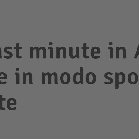
st minute in 
re in modo sp
te