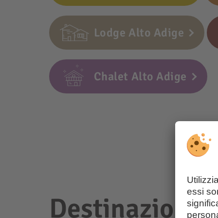
Lodge Alto Adige
Chalet Alto Adige
Destinazioni p