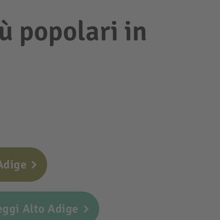
iù popolari in
Adige
ggi Alto Adige