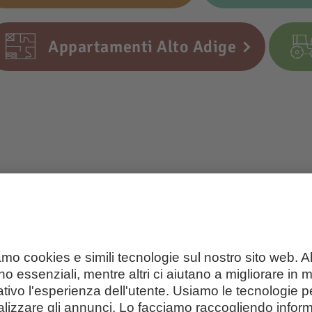
Appartamenti Alto Adige
opolari per le vost