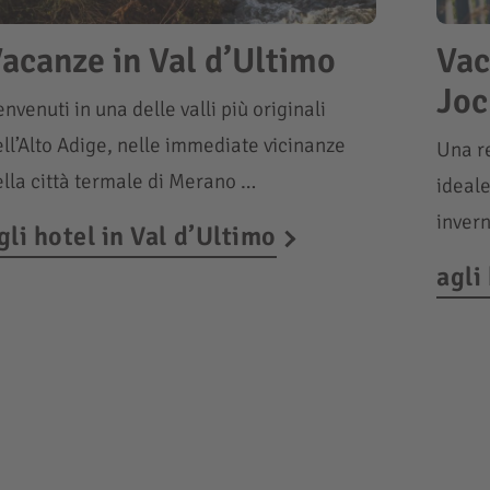
acanze in Val d’Ultimo
Vac
Joc
nvenuti in una delle valli più originali
ll’Alto Adige, nelle immediate vicinanze
Una re
ella città termale di Merano …
ideale
inver
gli hotel in Val d’Ultimo
agli