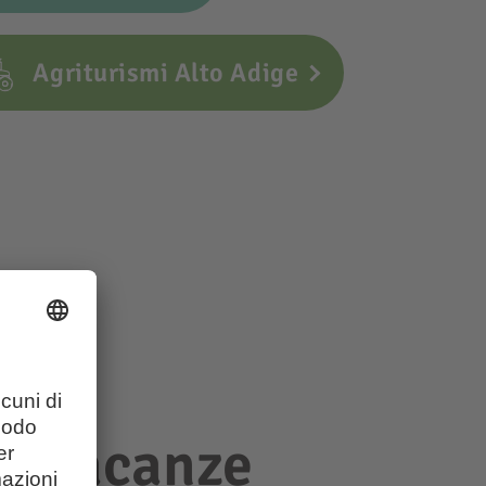
Agriturismi Alto Adige
re vacanze