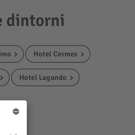
e dintorni
simo
Hotel Cermes
Hotel Lagundo