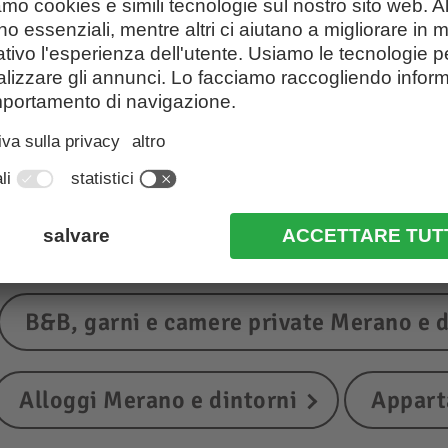
lloggi a Merano e d
B&B, garni e camere private Merano e d
Alloggi Merano e dintorni
Appart