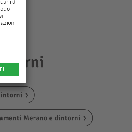
intorni
intorni
amenti Merano e dintorni