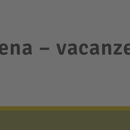
ena – vacanze
o