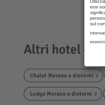
Altri hotel e a
Chalet Merano e dintorni
Lodge Merano e dintorni