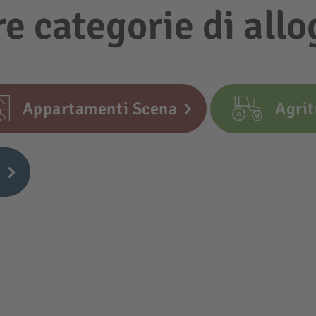
re categorie di all
Appartamenti Scena
Agri
a