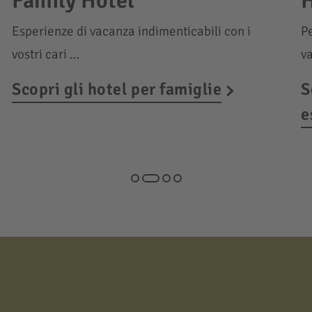
Family Hotel
H
Esperienze di vacanza indimenticabili con i
Pe
vostri cari …
v
Scopri gli hotel per famiglie
S
e