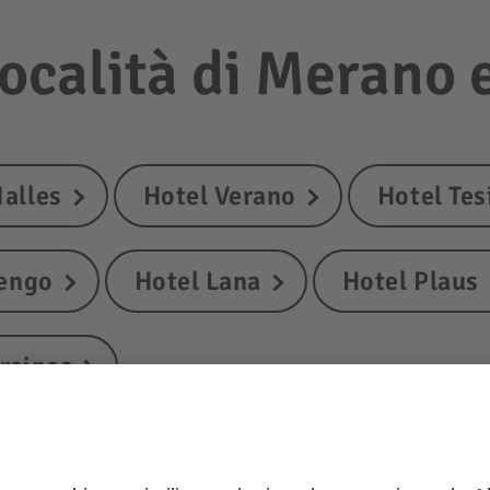
località di Merano 
Nalles
Hotel Verano
Hotel Te
lengo
Hotel Lana
Hotel Plaus
rcines