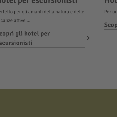
otel per escursionisti
Hot
rfetto per gli amanti della natura e delle
Per un
acanze attive …
Scop
copri gli hotel per
scursionisti