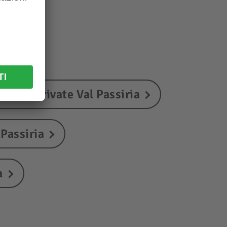
a
amere private Val Passiria
 Passiria
a