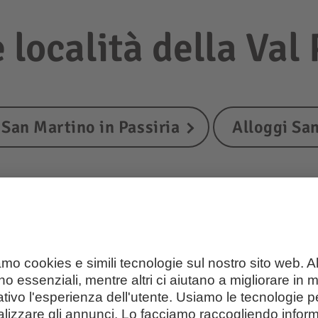
e località della Val
 San Martino in Passiria
Alloggi San