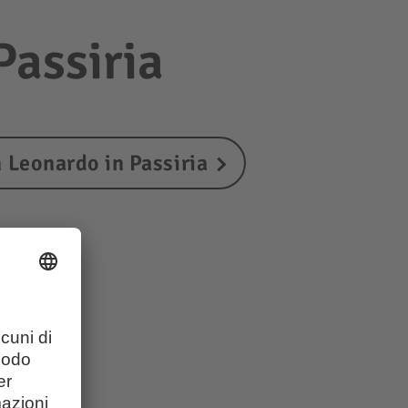
 Passiria
 Leonardo in Passiria