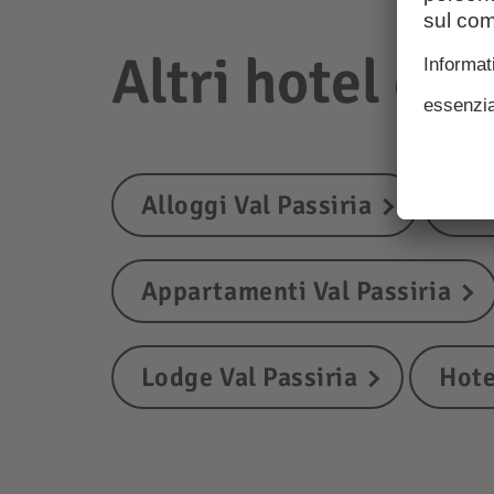
Altri hotel e a
Alloggi Val Passiria
Agr
Appartamenti Val Passiria
Lodge Val Passiria
Hote