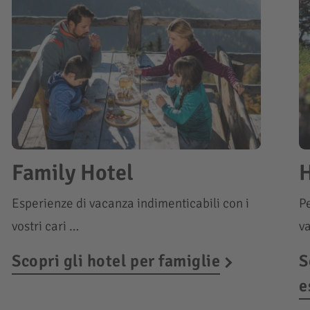
Family Hotel
H
Esperienze di vacanza indimenticabili con i
Pe
vostri cari …
v
Scopri gli hotel per famiglie
S
e