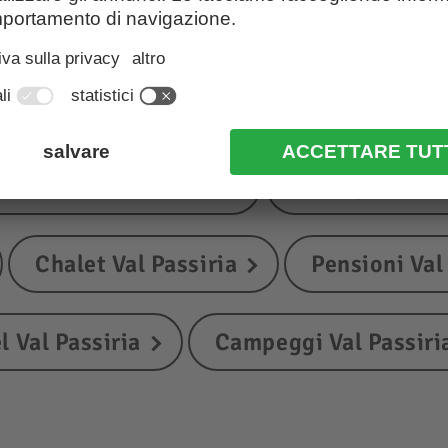
lloggi in Val Passiri
iturismi Val Passiria
B&B, garni e c
Chalet Val Passiria
Pensioni Val
l Val Passiria
Campeggi Val Passiri