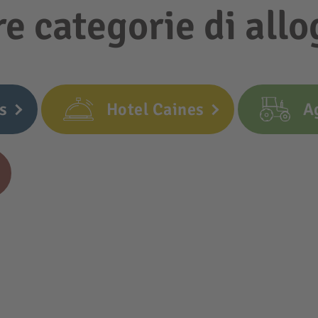
re categorie di all
s
Hotel Caines
A