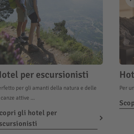
otel per escursionisti
Hot
rfetto per gli amanti della natura e delle
Per un
acanze attive …
Scop
copri gli hotel per
scursionisti