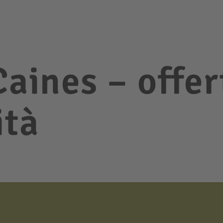
Caines – offer
ità