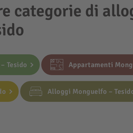
re categorie di allo
sido
– Tesido
Appartamenti Mongu
do
Alloggi Monguelfo – Tesid