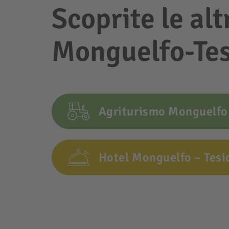
Scoprite le alt
Monguelfo-Te
Agriturismo Monguelfo 
Hotel Monguelfo – Tesi