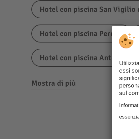
Hotel con piscina San Vigilio
Hotel con piscina Perca
Hotel con piscina Anterselva
Mostra di più