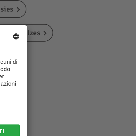
asies
iscina Falzes