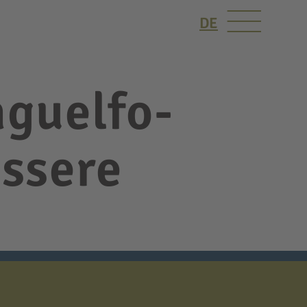
DE
nguelfo-
essere