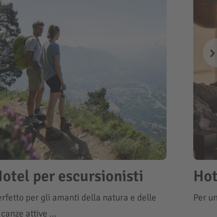
otel per escursionisti
Hot
rfetto per gli amanti della natura e delle
Per un
acanze attive …