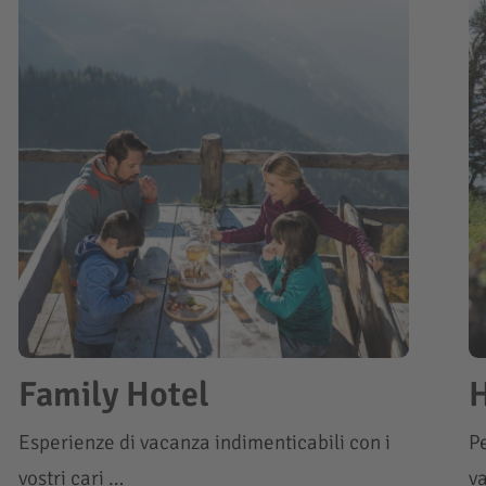
Family Hotel
H
Esperienze di vacanza indimenticabili con i
Pe
vostri cari …
v