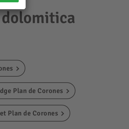
e dolomitica
rones
dge Plan de Corones
et Plan de Corones