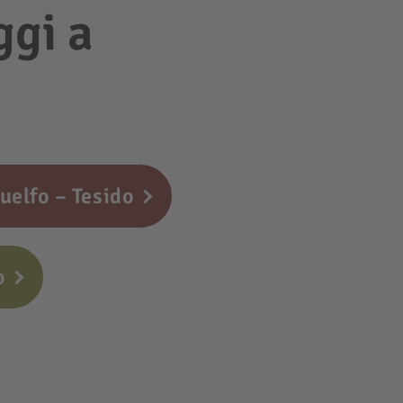
ggi a
elfo – Tesido
o