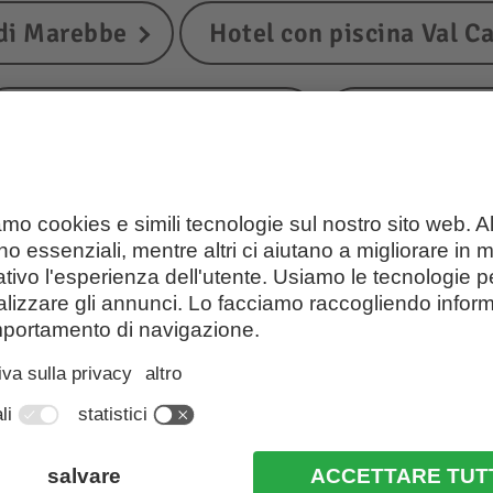
 di Marebbe
Hotel con piscina Val C
Hotel con piscina Gais
Hotel con p
Hotel con piscina Terento