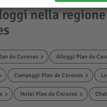
lloggi nella region
es
Plan de Corones
Alloggi Plan de Co
Campeggi Plan de Corones
Lo
s
Hotel Plan de Corones
Chal