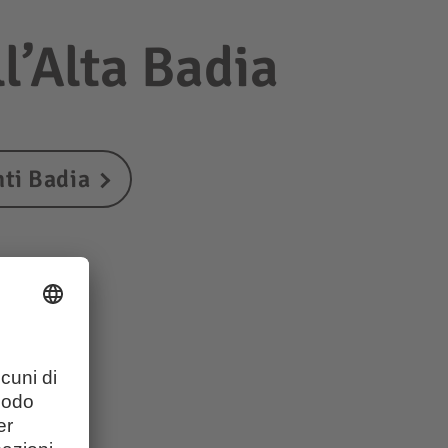
l’Alta Badia
ti Badia