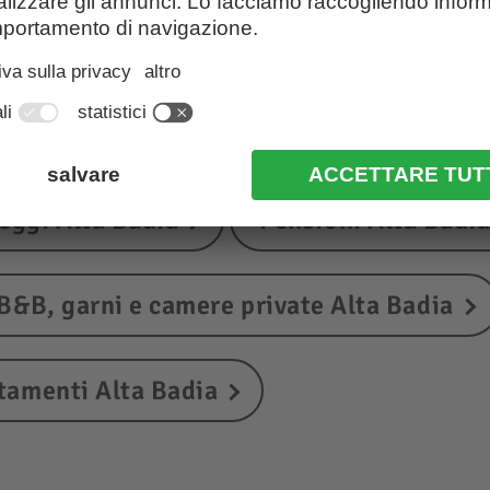
lloggi in Alta Badia
ggi Alta Badia
Pensioni Alta Badi
B&B, garni e camere private Alta Badia
tamenti Alta Badia