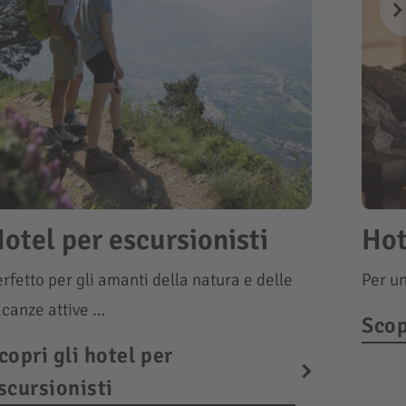
otel per escursionisti
Hot
rfetto per gli amanti della natura e delle
Per un
acanze attive …
Scop
copri gli hotel per
scursionisti