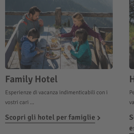
Family Hotel
H
Esperienze di vacanza indimenticabili con i
Pe
vostri cari …
v
Scopri gli hotel per famiglie
S
e