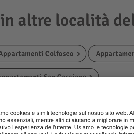
n altre località del
Appartamenti Colfosco
Appartamen
Appartamenti San Cassiano