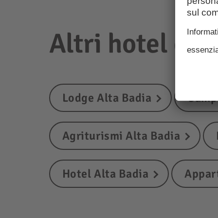
Altri hotel e a
Lodge Alta Badia
Campe
Agriturismi Alta Badia
Hotel Alta Badia
Appar