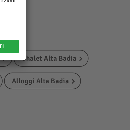
a
Chalet Alta Badia
Alloggi Alta Badia