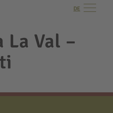
DE
 La Val –
ti