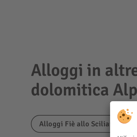
Alloggi in altr
dolomitica Alp
Alloggi Fiè allo Sciliar