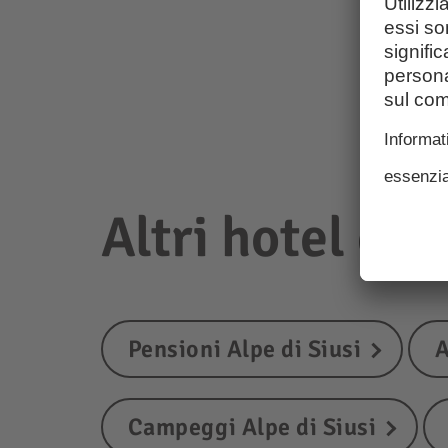
Altri hotel e a
Pensioni Alpe di Siusi
A
Campeggi Alpe di Siusi