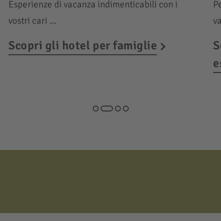
Esperienze di vacanza indimenticabili con i
Pe
vostri cari …
v
Scopri gli hotel per famiglie
S
e