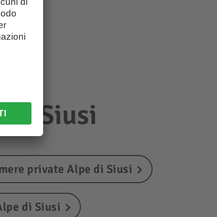
e di Siusi
mere private Alpe di Siusi
lpe di Siusi