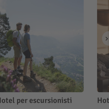
otel per escursionisti
Hot