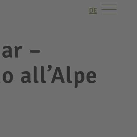
DE
iar –
o all’Alpe