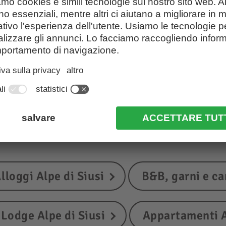
lloggi nell’area Alp
lloggi Alpe di Siusi
B&B, garni e ca
Lodge Alpe di Siusi
Appartamenti A