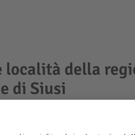
e località della reg
e di Siusi
Alloggi Tires al Catinaccio
Alloggi 