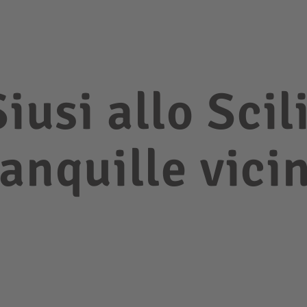
iusi allo Scil
anquille vicin