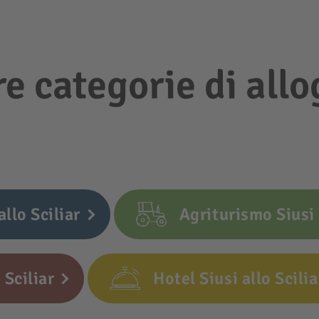
re categorie di allo
allo Sciliar
Agriturismo Siusi 
 Sciliar
Hotel Siusi allo Scilia