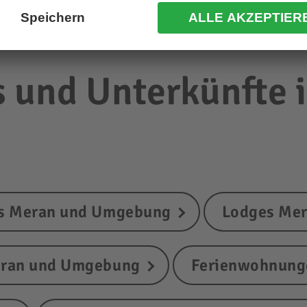
s und Unterkünfte 
is Meran und Umgebung
Lodges Me
eran und Umgebung
Ferienwohnung