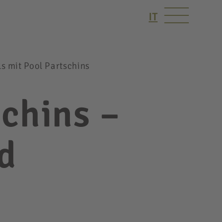
IT
s mit Pool Partschins
schins –
d