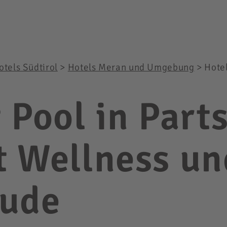
otels Südtirol
>
Hotels Meran und Umgebung
>
Hotel
 Pool in Part
t Wellness un
eude