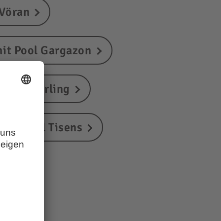
 Vöran
mit Pool Gargazon
 Pool Marling
 mit Pool Tisens