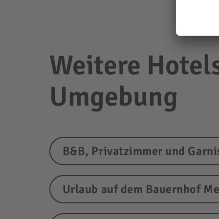
Weitere Hotel
Umgebung
B&B, Privatzimmer und Garn
Urlaub auf dem Bauernhof M