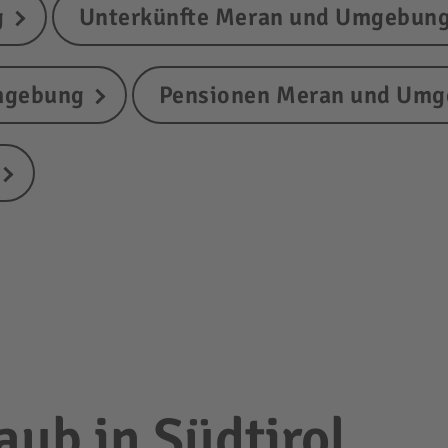
g
Unterkünfte Meran und Umgebun
mgebung
Pensionen Meran und Um
ub in Südtirol