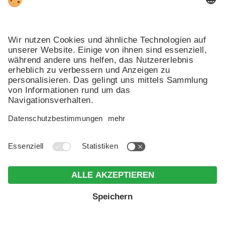
Follow us:
Trotz genauer Arbeit und ständigem Aktualisieren der Inhalte,
können Fehler auftreten. Wir übernehmen keine Gewähr für die
Richtigkeit und Vollständigkeit aller Informationen.
Informieren Sie sich sicherheitshalber nochmals beim
Veranstalter vor Ort über die aktuellen Bedingungen.
Impressum
.
Datenschutz
.
Individuelle Cookie-Einstellungen
.
Erklärung zur Barrierefreiheit
. MwSt.-Nr. IT02365710215 .
© Webdesign by