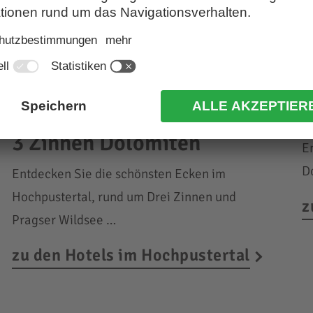
Urlaub im Hochpustertal,
U
3 Zinnen Dolomiten
E
D
Entdecken Sie die schönsten Ecken im
Hochpustertal, rund um Drei Zinnen und
z
Pragser Wildsee …
zu den Hotels im Hochpustertal