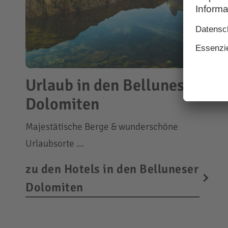
Urlaub in den Belluneser
Dolomiten
Majestätische Berge & wunderschöne
Urlaubsorte …
zu den Hotels in den Belluneser
Dolomiten