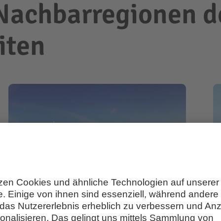
 Nachbarregionen d
iten