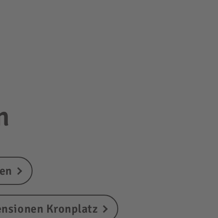
n
den
ensionen Kronplatz