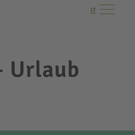
IT
– Urlaub