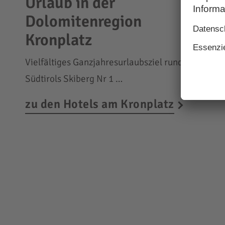
Urlaub in der
Dolomitenregion
Kronplatz
Vielfältiges Ganzjahresurlaubsziel rund um
Südtirols Skiberg Nr 1 …
zu den Hotels am Kronplatz