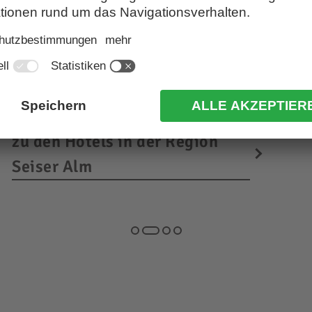
Urlaub in der
U
Urlaubsregion Seiser Alm
E
da
Perfekte Kombination aus Outdoor-
so
Aktivitäten & Genuss rund um Europas
größte Hochalm …
z
zu den Hotels in der Region
Seiser Alm