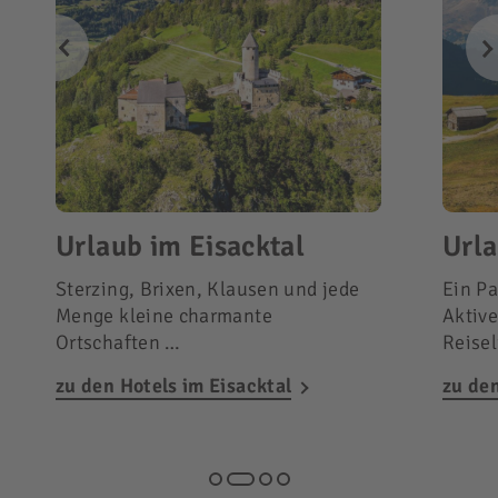
Urlaub im Eisacktal
Urla
Sterzing, Brixen, Klausen und jede
Ein Pa
Menge kleine charmante
Aktive
Ortschaften …
Reisel
zu den Hotels im Eisacktal
zu de