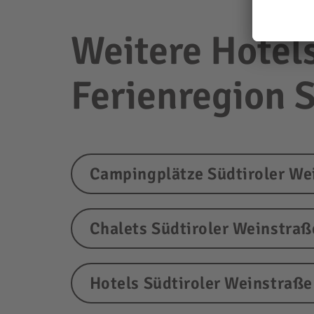
Weitere Hotels
Ferienregion 
Campingplätze Südtiroler We
Chalets Südtiroler Weinstraß
Hotels Südtiroler Weinstraße