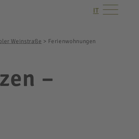
IT
oler Weinstraße
>
Ferienwohnungen
zen –