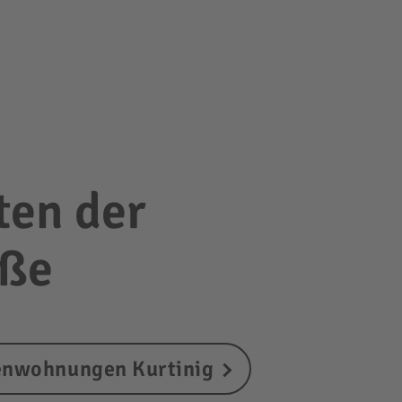
ten der
aße
enwohnungen Kurtinig