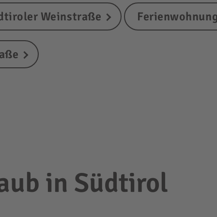
dtiroler Weinstraße
Ferienwohnung
raße
ub in Südtirol