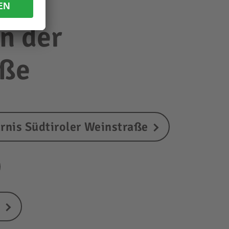
n der
aße
rnis Südtiroler Weinstraße
e