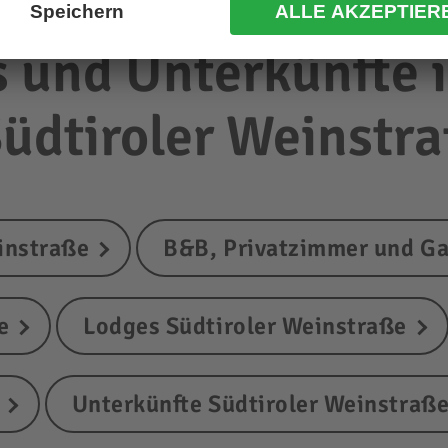
 und Unterkünfte i
Südtiroler Weinstr
instraße
B&B, Privatzimmer und Ga
e
Lodges Südtiroler Weinstraße
Unterkünfte Südtiroler Weinstraß