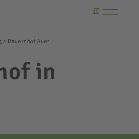
IT
e
>
Bauernhof Auer
of in