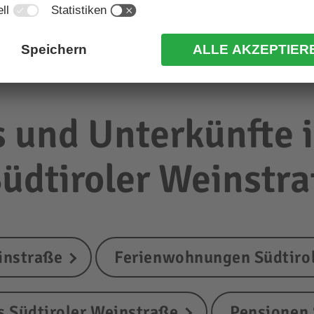
 und Unterkünfte i
Südtiroler Weinstr
instraße
Ferienwohnungen Südtiro
s Südtiroler Weinstraße
Pensionen 