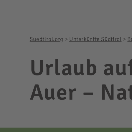
Suedtirol.org
>
Unterkünfte Südtirol
>
B
Urlaub au
Auer – Na