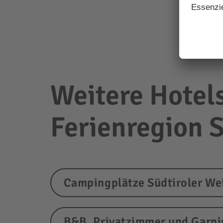
Weitere Hotels
Ferienregion 
Campingplätze Südtiroler We
B&B, Privatzimmer und Garni