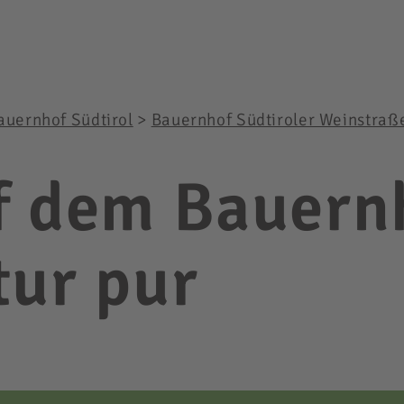
auernhof Südtirol
>
Bauernhof Südtiroler Weinstraß
f dem Bauernh
tur pur