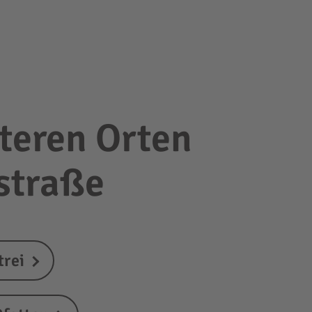
teren Orten
nstraße
trei