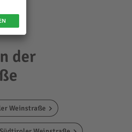
n der
aße
ler Weinstraße
Südtiroler Weinstraße