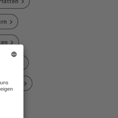
Pfatten
urn
zen
rgreid
Branzoll