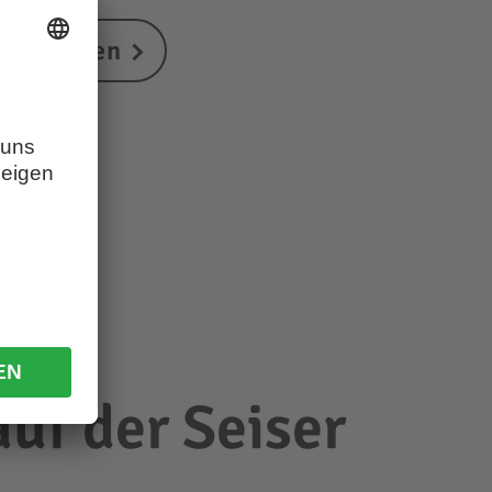
osengarten
uf der Seiser