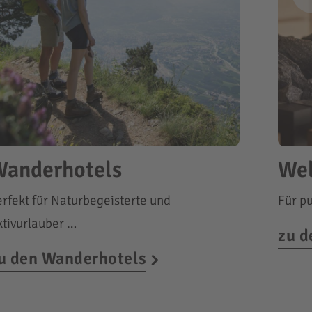
anderhotels
Wel
erfekt für Naturbegeisterte und
Für p
ktivurlauber …
zu d
u den Wanderhotels