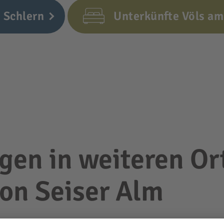
 Schlern
Unterkünfte Völs am
en in weiteren Or
on Seiser Alm