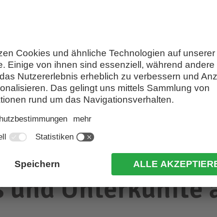
hlern
Ferienwohnungen Tiers am R
 und Unterkünfte a