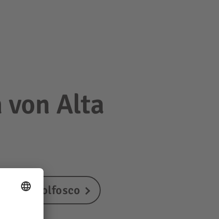
 von Alta
t Pool Colfosco