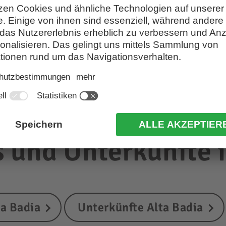
Hotels mit Pool Abtei
 und Unterkünfte i
ta Badia
Unterkünfte Alta Badia