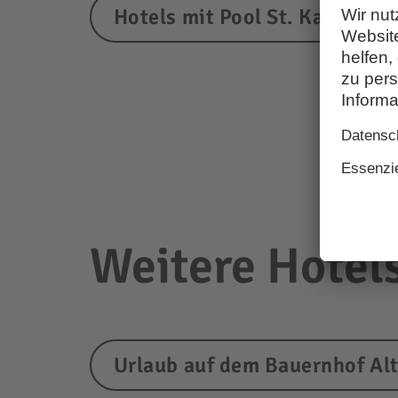
Hotels mit Pool St. Kassian
Weitere Hotels
Urlaub auf dem Bauernhof Al