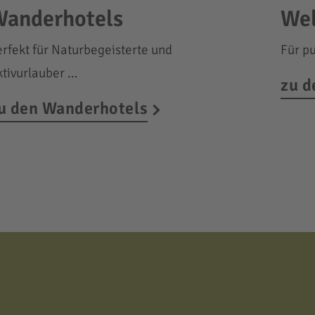
anderhotels
Wel
erfekt für Naturbegeisterte und
Für p
ktivurlauber …
zu d
u den Wanderhotels