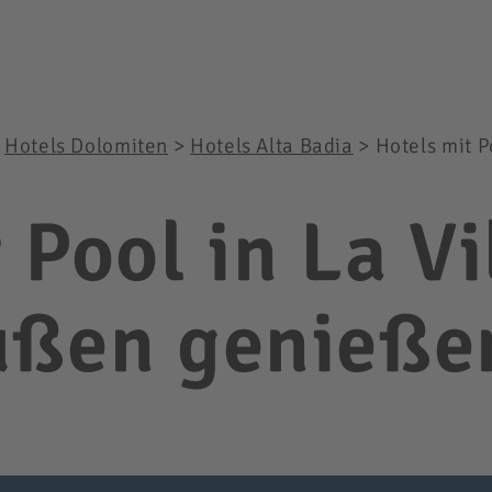
>
Hotels Dolomiten
>
Hotels Alta Badia
>
Hotels mit P
 Pool in La Vi
ußen genieße