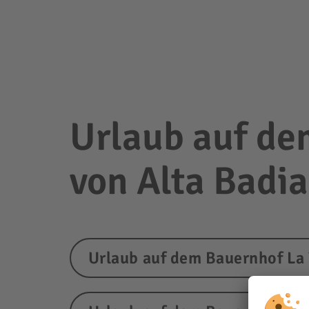
Urlaub auf de
von Alta Badia
Urlaub auf dem Bauernhof La 