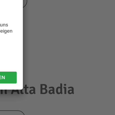
lfosco
n Alta Badia