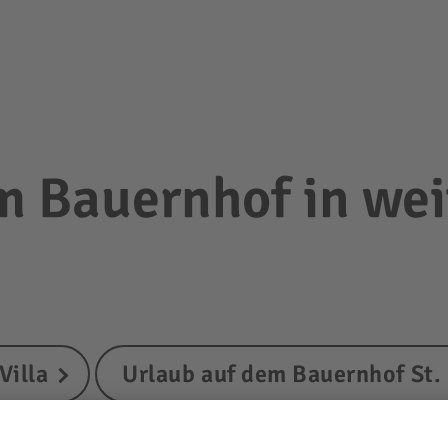
m Bauernhof in wei
Villa
Urlaub auf dem Bauernhof St.