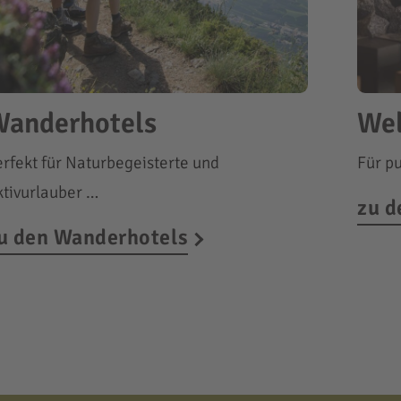
anderhotels
Wel
erfekt für Naturbegeisterte und
Für p
ktivurlauber …
zu d
u den Wanderhotels