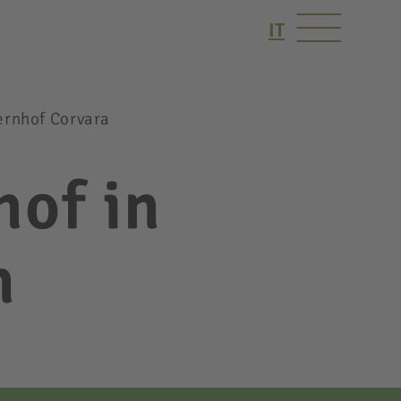
IT
rnhof Corvara
of in
n