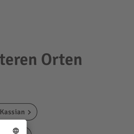
teren Orten
 Kassian