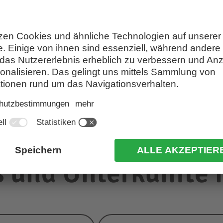
engen
Urlaub auf dem Bauernhof Co
tei
 und Unterkünfte i